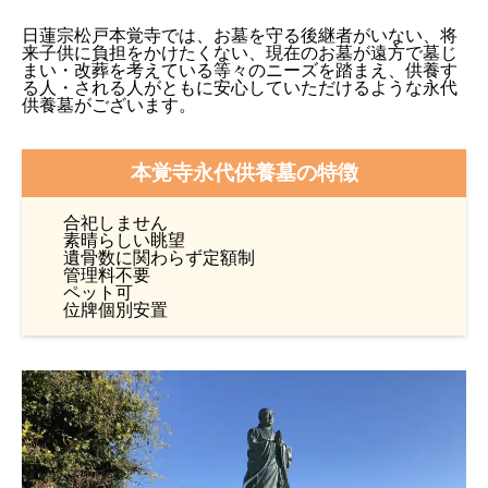
日蓮宗松戸本覚寺では、お墓を守る後継者がいない、将
来子供に負担をかけたくない、現在のお墓が遠方で墓じ
まい・改葬を考えている等々のニーズを踏まえ、供養す
る人・される人がともに安心していただけるような永代
供養墓がございます。
本覚寺永代供養墓の特徴
合祀しません
素晴らしい眺望
遺骨数に関わらず定額制
管理料不要
ペット可
位牌個別安置