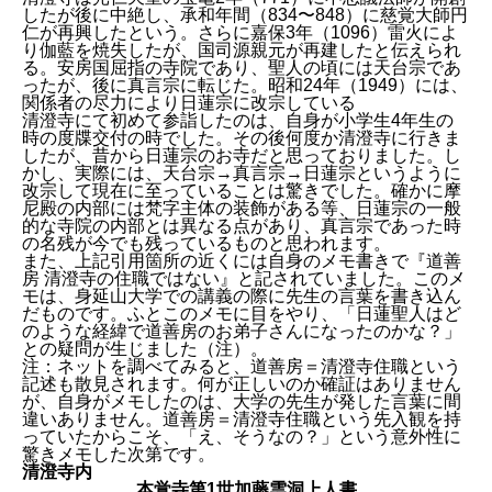
したが後に中絶し、承和年間（834〜848）に慈覚大師円
仁が再興したという。さらに嘉保3年（1096）雷火によ
り伽藍を焼失したが、国司源親元が再建したと伝えられ
る。安房国屈指の寺院であり、聖人の頃には天台宗であ
ったが、後に真言宗に転じた。昭和24年（1949）には、
関係者の尽力により日蓮宗に改宗している
清澄寺にて初めて参詣したのは、自身が小学生4年生の
時の度牒交付の時でした。その後何度か清澄寺に行きま
したが、昔から日蓮宗のお寺だと思っておりました。し
かし、実際には、天台宗→真言宗→日蓮宗というように
改宗して現在に至っていることは驚きでした。確かに摩
尼殿の内部には梵字主体の装飾がある等、日蓮宗の一般
的な寺院の内部とは異なる点があり、真言宗であった時
の名残が今でも残っているものと思われます。
また、上記引用箇所の近くには自身のメモ書きで『道善
房 清澄寺の住職ではない』と記されていました。このメ
モは、身延山大学での講義の際に先生の言葉を書き込ん
だものです。ふとこのメモに目をやり、「日蓮聖人はど
のような経緯で道善房のお弟子さんになったのかな？」
との疑問が生じました（注）。
注：ネットを調べてみると、道善房＝清澄寺住職という
記述も散見されます。何が正しいのか確証はありません
が、自身がメモしたのは、大学の先生が発した言葉に間
違いありません。道善房＝清澄寺住職という先入観を持
っていたからこそ、「え、そうなの？」という意外性に
驚きメモした次第です。
清澄寺内
本覚寺第1世加藤雲洞上人書