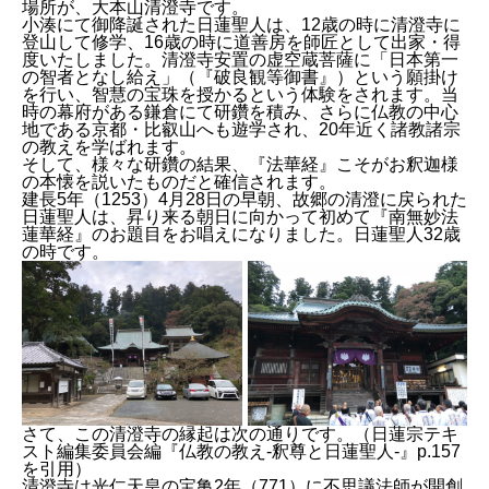
場所が、大本山清澄寺です。
小湊にて御降誕された日蓮聖人は、12歳の時に清澄寺に
登山して修学、16歳の時に道善房を師匠として出家・得
度いたしました。清澄寺安置の虚空蔵菩薩に「日本第一
の智者となし給え」（『破良観等御書』）という願掛け
を行い、智慧の宝珠を授かるという体験をされます。当
時の幕府がある鎌倉にて研鑽を積み、さらに仏教の中心
地である京都・比叡山へも遊学され、20年近く諸教諸宗
の教えを学ばれます。
そして、様々な研鑽の結果、『法華経』こそがお釈迦様
の本懐を説いたものだと確信されます。
建長5年（1253）4月28日の早朝、故郷の清澄に戻られた
日蓮聖人は、昇り来る朝日に向かって初めて『南無妙法
蓮華経』のお題目をお唱えになりました。日蓮聖人32歳
の時です。
さて、この清澄寺の縁起は次の通りです。（日蓮宗テキ
清澄寺境内
清澄寺・摩尼殿
スト編集委員会編『仏教の教え-釈尊と日蓮聖人-』p.157
を引用）
清澄寺は光仁天皇の宝亀2年（771）に不思議法師が開創