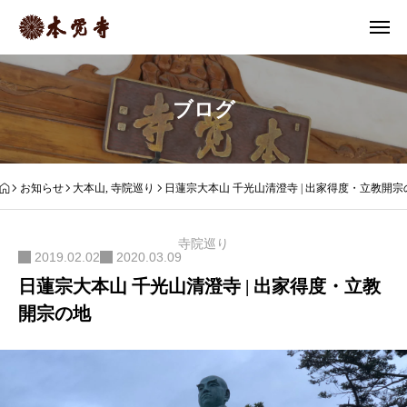
ブログ
お知らせ
大本山
,
寺院巡り
日蓮宗大本山 千光山清澄寺 | 出家得度・立教開宗
寺院巡り
2019.02.02
2020.03.09
日蓮宗大本山 千光山清澄寺 | 出家得度・立教
開宗の地