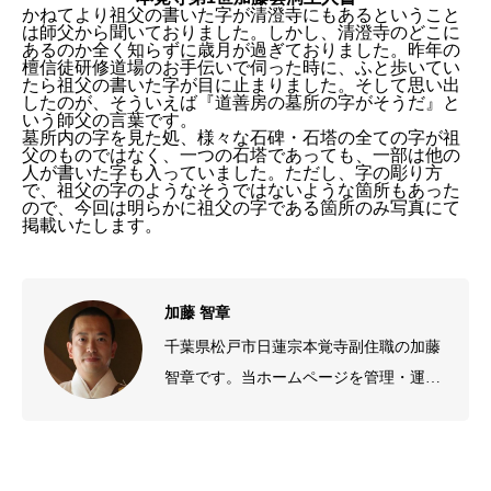
かねてより祖父の書いた字が清澄寺にもあるということ
は師父から聞いておりました。しかし、清澄寺のどこに
あるのか全く知らずに歳月が過ぎておりました。昨年の
檀信徒研修道場のお手伝いで伺った時に、ふと歩いてい
たら祖父の書いた字が目に止まりました。そして思い出
したのが、そういえば『道善房の墓所の字がそうだ』と
いう師父の言葉です。
墓所内の字を見た処、様々な石碑・石塔の全ての字が祖
父のものではなく、一つの石塔であっても、一部は他の
人が書いた字も入っていました。ただし、字の彫り方
で、祖父の字のようなそうではないような箇所もあった
ので、今回は明らかに祖父の字である箇所のみ写真にて
掲載いたします。
加藤 智章
千葉県松戸市日蓮宗本覚寺副住職の加藤
智章です。当ホームページを管理・運営
しております。