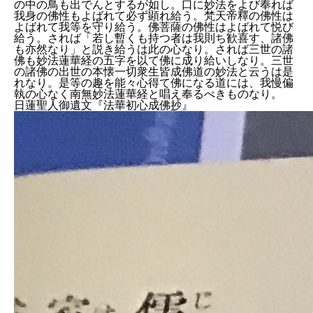
の中の鳥も出でんとするが如し。口に妙法をよび奉れば
我身の佛性もよばれて必ず顕れ給う。梵天帝釋の佛性は
よばれて我等を守り給う。佛菩薩の佛性はよばれて悦び
給う。されば「若し暫くも持つ者は我則ち歓喜す、諸佛
も亦然なり」と説き給うは此の心なり。されば三世の諸
佛も妙法蓮華経の五字を以て佛に成り給いしなり。三世
の諸佛の出世の本懐一切衆生皆成佛道の妙法と云うは是
れなり。是等の趣を能々心得て佛になる道には、我慢偏
執の心なく南無妙法蓮華経と唱え奉るべきものなり。
日蓮聖人御遺文『法華初心成佛抄』