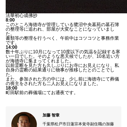
法華初心成佛抄
8:00
このところ海徳寺が管理している鷺沼中央墓苑の墓石簿
の整理等に追われ、部屋が大変なことになっていまし
た。
書類等の整理を行うべく、午前中はコツコツと事務作業
です。
14:00
数十年ぶりに10月になって10度以下の気温を記録する寒
い一日でした。そのような悪天候でしたが、10名近い方
が海徳寺に集まってくれました。
以前霊断を見た方も久しぶりにお寺にお見えになり、私
自身の霊断の結果通りに物事が推移したとのことでし
た。
また、参加された方の中には、少し前に海徳寺にて葬儀
の喪主をされた方も二人お見えになりました。
18:00
町田駅前の葬儀場にてお通夜です。
加藤 智章
千葉県松戸市日蓮宗本覚寺副住職の加藤