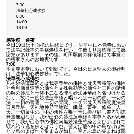
7:00
法華初心成佛抄
8:00
14:00
18:00
感謝祭 通夜
今日19日は七面様の結縁日です。午前中に本覚寺におい
て法事記録等の事務処理を行い、午後より海徳寺にて感
謝祭があります。その後、町田駅前の葬儀場にて本覚寺
の檀家さんのお通夜です
7:00
本覚寺本堂において朝勤です。今日の日蓮聖人の御妙判
は『法華初心成佛抄』でした。
法華初心成佛抄
凡そ妙法蓮華経とは我等衆生の佛性と梵天帝釋等の佛性
と舎利佛目連等の佛性と文殊弥勒等の佛性と三世の諸佛
の解の妙法と一体不二なる理を妙法蓮華経と名づけたる
なり。故に一度妙法蓮華経と唱うれば一切の佛、一切の
法、一切の菩薩、一切の聲聞、一切の梵天帝釋閻魔法皇
日月衆星、天神地神乃至地獄、餓鬼、畜生、修羅、人
天、一切衆生の心中の佛性を唯一音に換び顕し奉る功徳
無量無辺なり。我が己心の妙法蓮華経を本尊とあがめ奉
りて、我が己心中の佛性南無妙法蓮華経とよびよばれて
顕れ給う處を佛とは云う也。譬えば籠の中の鳥なけば空
とぶ鳥のよばれて集まるが如し。空とぶ鳥の集まれば籠