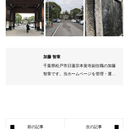
日蓮聖人銅像
日蓮聖人銅像
日蓮聖人銅像
日蓮聖人銅像
日蓮聖人銅像
加藤 智章
千葉県松戸市日蓮宗本覚寺副住職の加藤
智章です。当ホームページを管理・運営
しております。