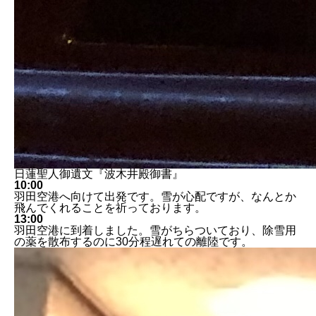
日蓮聖人御遺文『波木井殿御書』
10:00
羽田空港へ向けて出発です。雪が心配ですが、なんとか
飛んでくれることを祈っております。
13:00
羽田空港に到着しました。雪がちらついており、除雪用
の薬を散布するのに30分程遅れての離陸です。