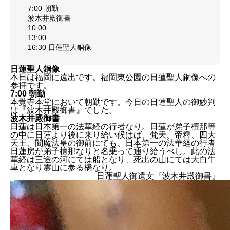
7:00 朝勤
波木井殿御書
10:00
13:00
16:30 日蓮聖人銅像
日蓮聖人銅像
本日は福岡に遠出です。福岡東公園の日蓮聖人銅像への
参拝です。
7:00 朝勤
本覚寺本堂において朝勤です。今日の日蓮聖人の御妙判
は『波木井殿御書』でした。
波木井殿御書
日蓮は日本第一の法華経の行者なり。日蓮が弟子檀那等
の中に日蓮より後に来り給い候はば、梵天、帝釋、四大
天王、閻魔法皇の御前にても、日本第一の法華経の行者
日蓮房が弟子檀那なりと名乗って通り給うべし。此の法
華経は三途の河にては船となり、死出の山にては大白牛
車となり霊山に参る橋なり。
日蓮聖人御遺文『波木井殿御書』