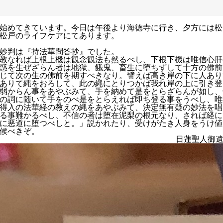
始めてきています。今日は午後より海徳寺に行き、夕方には松
松戸のライフケアにてあります。
妙判は『持法華問答抄』でした。
教なれば上根上機は観念観法も然るべし、下根下機は唯信心肝
惑を生ぜざらん者は地獄、餓鬼、畜生に堕ちずして十方の佛前
じて次の生の佛前を期すべきなり。譬えば高き岸の下に人あり
ありて縄をおろして、此の縄にとりつかば我れ岸の上に引き登
弱からん事をあやぶみて、手を納めて是をとらざらんが如し、
の詞に随いて手をのべ是をとらえれば即ち登る事をうべし、唯
得入の法華経の教えの縄をあやぶみて、決定無有疑の妙法を唱
る事難かるべし、不信の者は堕在泥梨の根元なり、されば経に
に悪道に堕つべしと。」説かれたり、受けがたき人身をうけ値
候べきぞ。
日蓮聖人御