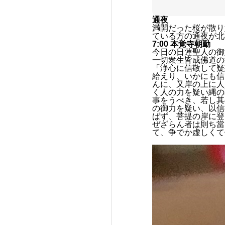
通夜
満開だった桜が散り
ている方の通夜が北
7:00 本覚寺朝勤
今日の日蓮聖人の御
一切衆生皆成佛道の
「浄心に信敬して疑
給えり、いかにも信
んに、又岸の上に人
く人の力を疑い縄の
事をうべき、若し其
の御力を疑い、以信
ばず、菩提の岸に登
ぜざらん者は則ち當
て、争でか虚しくて