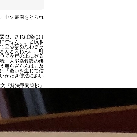
戸中央霊園をとられ
要也、されば経には
に生ぜん。」と説き
て登る事あたわざら
さんと云わんに、引
争でか岸の上に登る
我一人能爲救護の佛
え奉らざらんは力及
は「疑いを生じて信
いがたき佛法にあい
遺文『持法華問答抄』