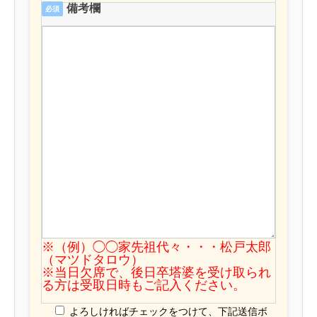
備考欄
必須
平成29年本覚寺春季彼岸会のご案内
本覚寺春季彼岸会申込フォーム
※（例）◯◯家先祖代々・・・松戸太郎
（マツドタロウ）
※当日欠席で、後日卒塔婆を受け取られ
る方は受取日時もご記入ください。
よろしければチェックをつけて、下記送信ボ