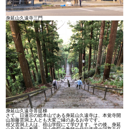
身延山久遠寺三門
身延山久遠寺菩提梯
さて、日蓮宗の総本山である身延山久遠寺は、本覚寺開
山加藤雲洞上人とも大変ご縁のあるお寺です。
祖父雲洞上人は、祖山学院にて学びます。その後、身延