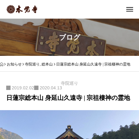
ブログ
お知らせ
寺院巡り
,
総本山
日蓮宗総本山 身延山久遠寺 | 宗祖棲神の霊地
寺院巡り
2019.02.02
2020.04.13
日蓮宗総本山 身延山久遠寺 | 宗祖棲神の霊地