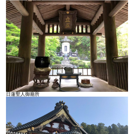
日蓮聖人御廟所