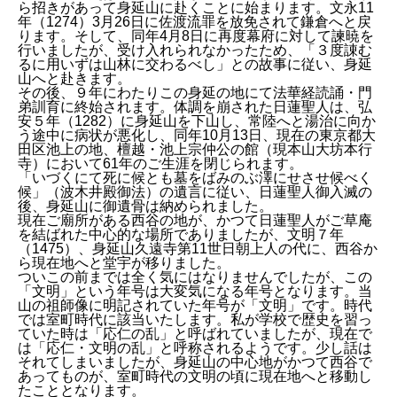
ら招きがあって身延山に赴くことに始まります。文永11
年（1274）3月26日に佐渡流罪を放免されて鎌倉へと戻
ります。そして、同年4月8日に再度幕府に対して諫暁を
行いましたが、受け入れられなかったため、「３度諌む
るに用いずは山林に交わるべし」との故事に従い、身延
山へと赴きます。
その後、９年にわたりこの身延の地にて法華経読誦・門
弟訓育に終始されます。体調を崩された日蓮聖人は、弘
安５年（1282）に身延山を下山し、常陸へと湯治に向か
う途中に病状が悪化し、同年10月13日、現在の東京都大
田区池上の地、檀越・池上宗仲公の館（現
本山大坊本行
寺
）において61年のご生涯を閉じられます。
「いづくにて死に候とも墓をばみのぶ澤にせさせ候べく
候」（波木井殿御法）の遺言に従い、日蓮聖人御入滅の
後、身延山に御遺骨は納められました。
現在ご廟所がある西谷の地が、かつて日蓮聖人がご草庵
を結ばれた中心的な場所でありましたが、文明７年
（1475）、身延山久遠寺第11世日朝上人の代に、西谷か
ら現在地へと堂宇が移りました。
ついこの前までは全く気にはなりませんでしたが、この
「文明」という年号は大変気になる年号となります。当
山の祖師像に明記されていた年号が「文明」です。時代
では室町時代に該当いたします。私が学校で歴史を習っ
ていた時は「応仁の乱」と呼ばれていましたが、現在で
は「応仁・文明の乱」と呼称されるようです。少し話は
それてしまいましたが、身延山の中心地がかつて西谷で
あってものが、室町時代の文明の頃に現在地へと移動し
たこととなります。