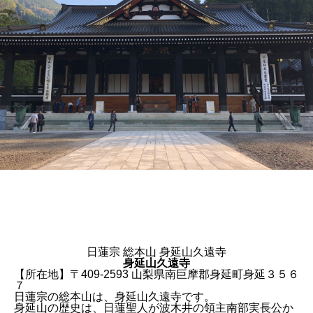
日蓮宗 総本山 身延山久遠寺
身延山久遠寺
【所在地】〒409-2593 山梨県南巨摩郡身延町身延３５６
７
日蓮宗の総本山は、
身延山久遠寺
です。
身延山の歴史は、日蓮聖人が波木井の領主南部実長公か