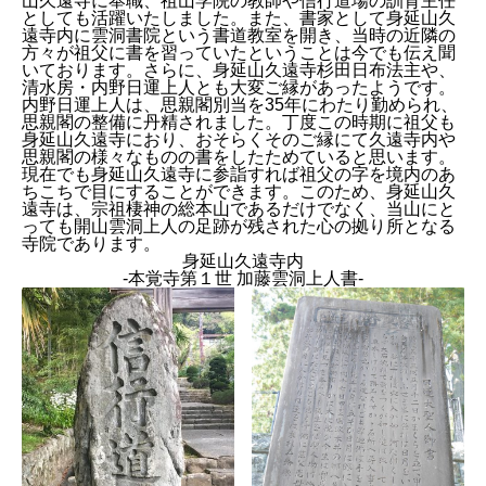
山久遠寺に奉職、祖山学院の教師や信行道場の訓育主任
としても活躍いたしました。また、書家として身延山久
遠寺内に雲洞書院という書道教室を開き、当時の近隣の
方々が祖父に書を習っていたということは今でも伝え聞
いております。さらに、身延山久遠寺杉田日布法主や、
清水房
・内野日運上人とも大変ご縁があったようです。
内野日運上人は、思親閣別当を35年にわたり勤められ、
思親閣の整備に丹精されました。丁度この時期に祖父も
身延山久遠寺におり、おそらくそのご縁にて久遠寺内や
思親閣の様々なものの書をしたためていると思います。
現在でも身延山久遠寺に参詣すれば祖父の字を境内のあ
ちこちで目にすることができます。このため、身延山久
遠寺は、宗祖棲神の総本山であるだけでなく、当山にと
っても開山雲洞上人の足跡が残された心の拠り所となる
寺院であります。
身延山久遠寺内
-本覚寺第１世 加藤雲洞上人書-