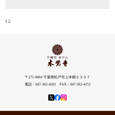
り心強い清らかな光ある年を送らせて頂く為の
ものであります。当山に於いて、御尊家御一同
1
2
様の年中安泰と心願成就を御加持修法し、当年
の福寿海無量をご祈念いたします。
〒271-0064 千葉県松戸市上本郷２３３７
電話：047-362-4261 FAX：047-362-4152