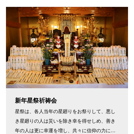
新年星祭祈祷会
星祭は、各人当年の星廻りをお祭りして、悪し
き星廻りの人は災いを除き幸を得せしめ、善き
年の人は更に幸運を増し、共々に信仰の力によ