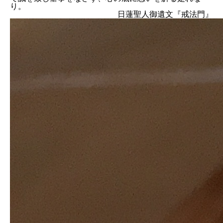
り。
日蓮聖人御遺文『戒法門』