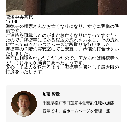
鷺沼中央墓苑
17:00
海徳寺の檀家さんがお亡くなりになり、すぐに葬儀の準
備です。
ご連絡を頂戴したのがまだお亡くなりになってすぐだっ
たので、海徳寺にてある程度の流れをお示し、その流れ
に従って粛々とかつスムーズに段取りを行いました。
海徳寺の２階の霊安室にてご安置し、葬儀の打合せをい
たしました。
事前に相談されいた方だったので、何かあれば海徳寺へ
というお考えが脳裏にあったようです。
安心して故人を送れるよう、海徳寺住職として最大限の
忖度をいたします。
加藤 智章
千葉県松戸市日蓮宗本覚寺副住職の加藤
智章です。当ホームページを管理・運営
しております。