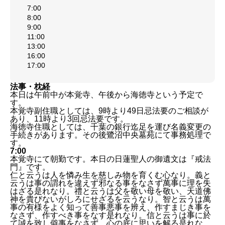
7:00
8:00
9:00
11:00
13:00
16:00
17:00
法事・枕経
本日は午前中が本覚寺、午後から海徳寺という予定で
す。
本覚寺副住職としては、9時より49日忌法要のご相談が
あり、11時より3回忌法要です。
海徳寺住職としては、千葉の銀行迄足を運び名義変更の
手続きがあります。その後鷺沼中央墓苑にて事務処理で
す。
7:00
本覚寺にて朝勤です。本日の日蓮聖人の御遺文は『戒法
門』です。
仁と云うは人を憐み生を慈しみ物を育くむ心なり。義と
云うは事の謂れを違えず邪なる事をなさず萬事に理を失
はざる是れなり。禮と云うは父を敬い母を敬い、天道佛
神を貴びないがしろにせざるを云うなり。智と云うは萬
事の有様をよく知って善事悪事を辨え、作すまじき事を
なさず、作すべき事をなす是れなり。信と云うは事に於
て誠を致し僻事をなさず、心の底に思いを解る是れな