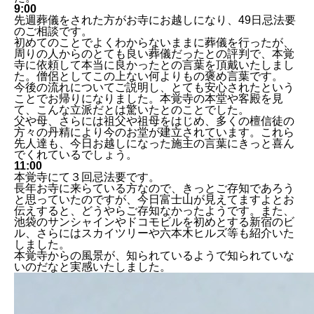
9:00
先週葬儀をされた方がお寺にお越しになり、49日忌法要
のご相談です。
初めてのことでよくわからないままに葬儀を行ったが、
周りの人からのとても良い葬儀だったとの評判で、本覚
寺に依頼して本当に良かったとの言葉を頂戴いたしまし
た。僧侶としてこの上ない何よりもの褒め言葉です。
今後の流れについてご説明し、とても安心されたという
ことでお帰りになりました。本覚寺の本堂や客殿を見
て、こんな立派だとは驚いたとのことでした。
父や母、さらには祖父や祖母をはじめ、多くの檀信徒の
方々の丹精により今のお堂が建立されています。これら
先人達も、今日お越しになった施主の言葉にきっと喜ん
でくれているでしょう。
11:00
本覚寺にて３回忌法要です。
長年お寺に来らている方なので、きっとご存知であろう
と思っていたのですが、今日富士山が見えてますよとお
伝えすると、どうやらご存知なかったようです。また、
池袋のサンシャインやドコモビルを初めとする新宿のビ
ル、さらにはスカイツリーや六本木ヒルズ等も紹介いた
しました。
本覚寺からの風景が、知られているようで知られていな
いのだなと実感いたしました。