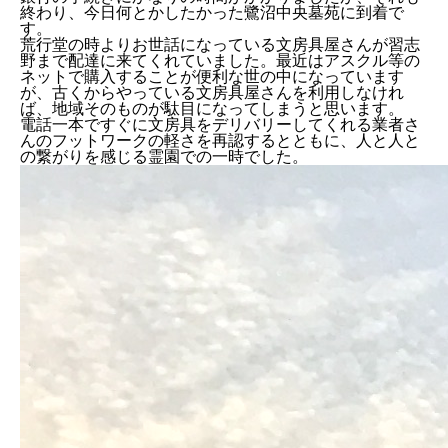
終わり、今日何とかしたかった鷺沼中央墓苑に到着で
す。
荒行堂の時よりお世話になっている文房具屋さんが習志
野まで配達に来てくれていました。最近はアスクル等の
ネットで購入することが便利な世の中になっています
が、古くからやっている文房具屋さんを利用しなけれ
ば、地域そのものが駄目になってしまうと思います。
電話一本ですぐに文房具をデリバリーしてくれる業者さ
んのフットワークの軽さを再認するとともに、人と人と
の繋がりを感じる霊園での一時でした。