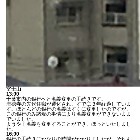
富士山
13:00
千葉市内の銀行へと名義変更の手続きです。
海徳寺の先代住職が遷化され、すでに３年経過していま
す。ほとんどの銀行の名義はすぐに変更したのですが、
この銀行のみ諸般の事情により名義変更ができないまま
でいました。
ようやく名義を変更することができ、ほっといたしまし
た。
16:00
銀行の手続きにかなりの時間がかかりましたが、それも