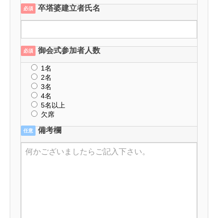
卒塔婆建立者氏名
必須
御会式参加者人数
必須
1名
2名
3名
4名
5名以上
御会式申込みフォーム
欠席
卒塔婆申込FAX用紙
備考欄
任意