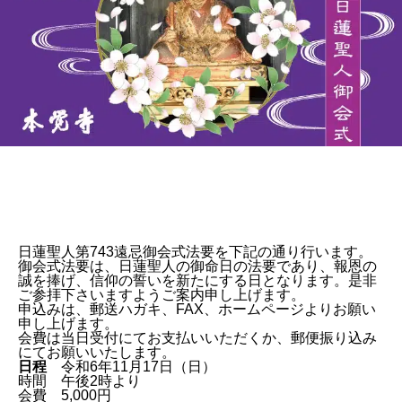
日蓮聖人第743遠忌御会式法要を下記の通り行います。
御会式法要は、日蓮聖人の御命日の法要であり、報恩の
誠を捧げ、信仰の誓いを新たにする日となります。是非
ご参拝下さいますようご案内申し上げます。
申込みは、郵送ハガキ、FAX、ホームページよりお願い
申し上げます。
会費は当日受付にてお支払いいただくか、郵便振り込み
にてお願いいたします。
日程
令和6年11月17日（日）
時間
午後2時より
会費
5,000円