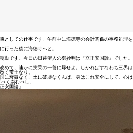
職としての仕事です。午前中に海徳寺の会計関係の事務処理を
に行った後に海徳寺へと。
朝勤です。今日の日蓮聖人の御妙判は『立正安国論』でした。
改めて、速かに実乗の一善に帰せよ。しかればすなわち三界は
悉く宝土なり。
国に衰微なく、土に破壊なくんば、身はこれ安全にして、心は
ずべく崇むべし。
正安国論』