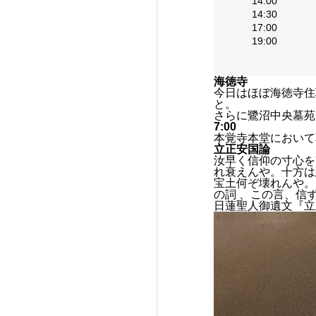
14:00
14:30
17:00
19:00
海徳寺
今日はほぼ海徳寺住
と。
さらに鷺沼中央墓苑
7:00
本覚寺本堂において
立正安国論
汝早く信仰の寸心を
れ衰えんや。十方は
宝土何ぞ壊れんや。
の詞 、この言、信
日蓮聖人御遺文『立