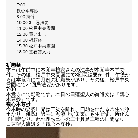
7:00
観心本尊抄
8:00 掃除
10:00 3回忌法要
11:00 松戸中央霊園
12:30 買い出し
14:00 祈願祭
15:30 松戸中央霊園
18:00 墓石簿入力
祈願祭
本日は午前中に本覚寺檀家さんの法事が本覚寺本堂で1
件。その後、松戸中央霊園にて3回忌法要が1件。午後か
らは本覚寺にて月例の祈願祭があり、その後、松戸中央
霊園にて27回忌法要があります。
7:00
本覚寺にて朝勤です。本日の日蓮聖人の御遺文は『観心
本尊抄』です。
観心本尊抄
今本時の娑婆世界は三災を離れ、四劫を出たる常住の浄
土なり。佛既に過去にも滅せず未来にも生ぜず。所化以
て同體なり。此れ即ち己心の三千具足三種の世間なり。
日蓮聖人御遺文『観心本尊抄』