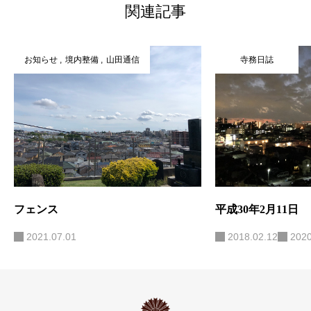
関連記事
お知らせ
境内整備
山田通信
寺務日誌
フェンス
平成30年2月11日
2021.07.01
2018.02.12
2020