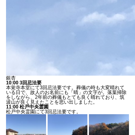
銀杏
10:00 3回忌法要
本覚寺本堂にて3回忌法要です。葬儀の時も大変晴れて
いる日で、故人のお名前にも「晴」の文字が。落葉掃除
をしながら、2年前の葬儀もとても良く晴れており、筑
波山が良く見えたことを思い出しました。
11:00 松戸中央霊園
松戸中央霊園にて3回忌法要です。