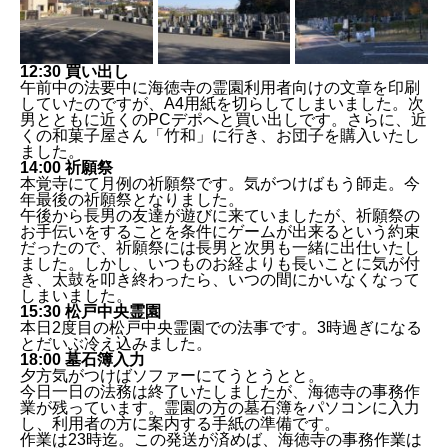
12:30 買い出し
松戸中央霊園
松戸中央霊園
松戸中央霊園
午前中の法要中に海徳寺の霊園利用者向けの文章を印刷
していたのですが、A4用紙を切らしてしまいました。次
男とともに近くのPCデポへと買い出しです。さらに、近
くの和菓子屋さん「竹和」に行き、お団子を購入いたし
ました。
14:00 祈願祭
本覚寺にて月例の祈願祭です。気がつけばもう師走。今
年最後の祈願祭となりました。
午後から長男の友達が遊びに来ていましたが、祈願祭の
お手伝いをすることを条件にゲームが出来るという約束
だったので、祈願祭には長男と次男も一緒に出仕いたし
ました。しかし、いつものお経よりも長いことに気が付
き、太鼓を叩き終わったら、いつの間にかいなくなって
しまいました。
15:30 松戸中央霊園
本日2度目の松戸中央霊園での法事です。3時過ぎになる
とだいぶ冷え込みました。
18:00 墓石簿入力
夕方気がつけばソファーにてうとうとと。
今日一日の法務は終了いたしましたが、海徳寺の事務作
業が残っています。霊園の方の墓石簿をパソコンに入力
し、利用者の方に案内する手紙の準備です。
作業は23時迄。この発送が済めば、海徳寺の事務作業は