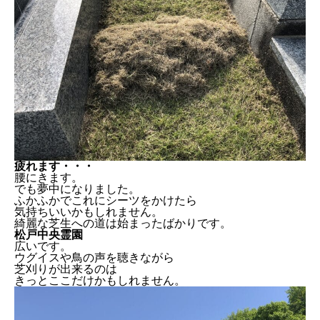
サッチの除去
疲れます・・・
松戸中央霊園
疲れます・・・
腰にきます。
でも夢中になりました。
ふかふかでこれにシーツをかけたら
気持ちいいかもしれません。
綺麗な芝生への道は始まったばかりです。
松戸中央霊園
広いです。
ウグイスや鳥の声を聴きながら
芝刈りが出来るのは
きっとここだけかもしれません。