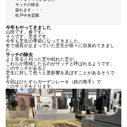
サッチの除去
疲れます・・・
松戸中央霊園
今年もやってきました
山田です。春です。
そうです。芝生です。
今年も芝生の季節になってきました。
冬で成長が止まっていた芝生が徐々に目覚めてきまし
た。
サッチの除去
よく見ると刈った芝や枯れた芝が。
これらが堆積したものがサッチと呼ばれるようです。
このサッチがあると
芝生に対して色々と悪影響を及ぼすことがあるそうで
す。
今回はひたすらガーデンレーキ（鉄の熊手）で
このサッチをとります。