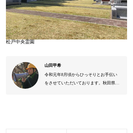
松戸中央霊園
山田甲希
令和元年8月頃からひっそりとお手伝い
をさせていただいております。秋田県横
手市出身。平成25年から平成30年まで松
戸市平賀の本土寺、通称あじさい寺にて
お給仕。現在は本覚寺にて奮闘中。雪国
から都会へやってきました昭和59年生ま
れ。よろしくお願いします。