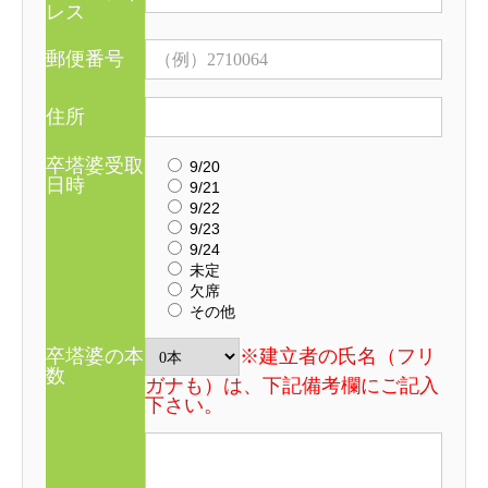
レス
郵便番号
住所
卒塔婆受取
9/20
日時
9/21
9/22
9/23
9/24
未定
欠席
その他
卒塔婆の本
※建立者の氏名（フリ
数
ガナも）は、下記備考欄にご記入
下さい。