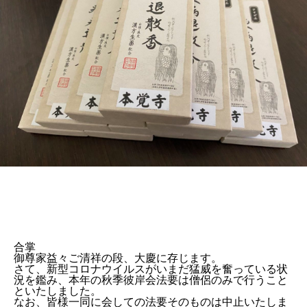
合掌
御尊家益々ご清祥の段、大慶に存じます。
さて、新型コロナウイルスがいまだ猛威を奮っている状
況を鑑み、本年の秋季彼岸会法要は僧侶のみで行うこと
といたしました。
なお、皆様一同に会しての法要そのものは中止いたしま